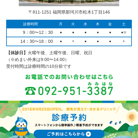
〒811-1251 福岡県那珂川市松木1丁目146
診療時間
月
火
水
木
金
土
9：00〜12：30
●
●
●
●
●
●
※
14：30〜18：00
●
×
●
●
●
×
【休診日】
火曜午後、土曜午後、日曜、祝日
（※めまい外来は9:00〜14:00）
受付時間は診療時間の10分前です