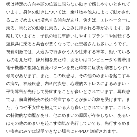
状は特定の方向や頭の位置に限らない動きで感じやすいとされて
います。身体の動きについては、乗り物や他人によって動かされ
ることでめまいは増悪する傾向があり、例えば、エレベーターに
乗る、馬などの動物に乗る、人ごみに押される等があります。診
察していますと、子供の頃に車酔いしやすくブランコや回転する
遊戯具に乗ると具合が悪くなっていた患者さんも多いようです。
視覚刺激では、人込みで行きかう人や往来する車等、動いている
ものを見た時、陳列棚を見た時、あるいはコンピュータや携帯用
電子機器の複雑な視覚パターンを見た時等に症状が増悪しやすい
傾向があります。また、この疾患は、その他のめまいを起こす耳
の病気、神経疾患、内科的疾患、心理的ストレスによるめまい・
平衡障害が先行して発症することが多いとされています。耳疾患
では、前庭神経炎の後に発症することが多い印象を受けます。ま
た、うつや不安症を抱えている人も多いとされています。これら
の特徴的な病歴があり、他にめまいの原因が存在しない、あるい
はその他のめまいを起こす病気が先行していても、先行するめま
い疾患のみでは説明できない場合にPPPDと診断されます。