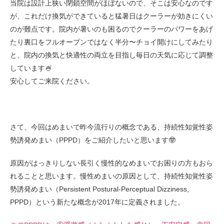
当院は設計上狭い閉鎖空間がほぼないので、そこは安心なのです
が、これだけ換気ができていると猛暑日はクーラーが効きにくい
のが難点です。院内が暑いのも困るのでクーラーのパワーをあげ
たり裏口をフルオープンではなく半分〜チョイ開けにしてみたり
と、院内の換気と快適性の両立を目指し毎日の天気に応じて調整
しています🍧
安心してご来院ください。
さて、今回はめまいで昨今流行りの概念である、持続性知覚性姿
勢誘発めまい（PPPD）をご紹介したいと思います🤓
原因がはっきりしない長引く慢性的なめまいでお困りの方もおら
れることと思います。慢性めまいの原因として、持続性知覚性姿
勢誘発めまい（Persistent Postural-Perceptual Dizziness,
PPPD）という新たな概念が2017年に定義されました。